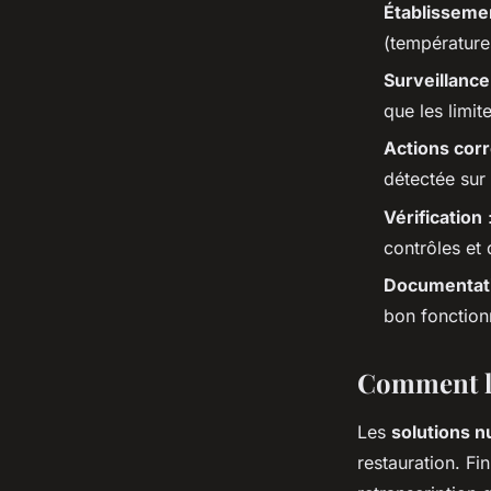
Établissemen
(température
Surveillance
que les limit
Actions corr
détectée sur 
Vérification
:
contrôles et 
Documentat
bon fonctio
Comment la
Les
solutions 
restauration. Fi