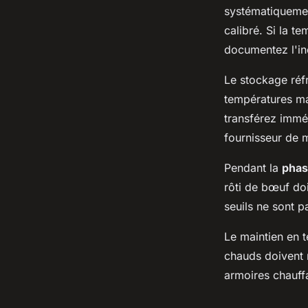
systématiquemen
calibré. Si la t
documentez l'inc
Le stockage réf
températures mat
transférez immé
fournisseur de 
Pendant la
phas
rôti de bœuf doi
seuils ne sont p
Le maintien en t
chauds doivent 
armoires chauff