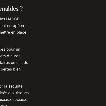
rnables ?
coles HACCP
ement européen
mettre en place
ues pour un
iers d'euros,
taires en cas de
 pertes bien
r la sécurité
isés aux risques
réseaux sociaux.
et la