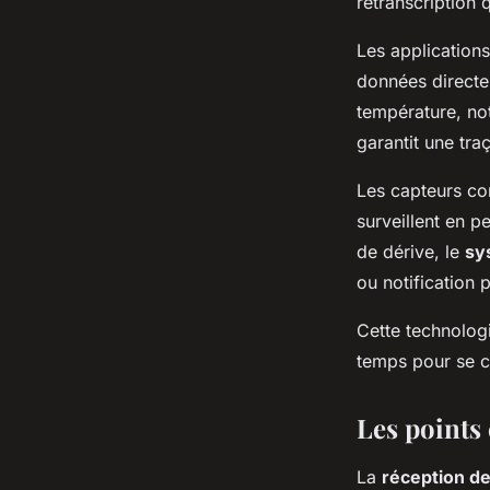
retranscription 
Les applications
données directem
température, not
garantit une traç
Les capteurs con
surveillent en 
de dérive, le
sy
ou notification 
Cette technologi
temps pour se con
Les points 
La
réception d