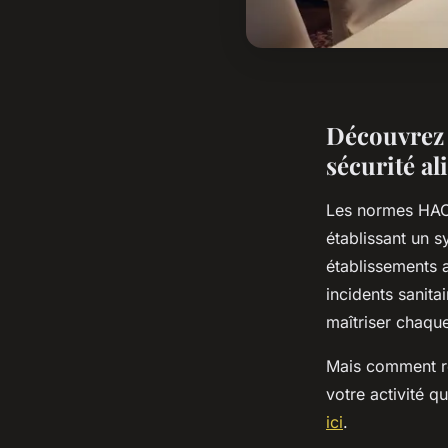
Découvrez
sécurité a
Les normes HACC
établissant un 
établissements 
incidents sanit
maîtriser chaque
Mais comment re
votre activité q
ici
.