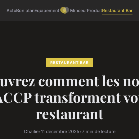
Actu
Bon plan
Equipement
Minceur
Produit
Restaurant Bar
RESTAURANT BAR
uvrez comment les n
CCP transforment vo
restaurant
Charlie
•
11 décembre 2025
•
7 min de lecture