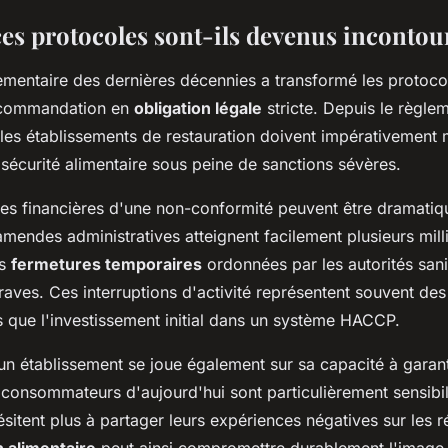
es protocoles sont-ils devenus incontou
lementaire des dernières décennies a transformé les proto
ecommandation en
obligation légale
stricte. Depuis le règl
les établissements de restauration doivent impérativement 
sécurité alimentaire sous peine de sanctions sévères.
s financières d'une non-conformité peuvent être dramatiq
amendes administratives atteignent facilement plusieurs mill
es
fermetures temporaires
ordonnées par les autorités sani
ves. Ces interruptions d'activité représentent souvent des
s que l'investissement initial dans un système HACCP.
un établissement se joue également sur sa capacité à garanti
 consommateurs d'aujourd'hui sont particulièrement sensibil
hésitent plus à partager leurs expériences négatives sur les 
n alimentaire
peut ainsi compromettre durablement l'image 