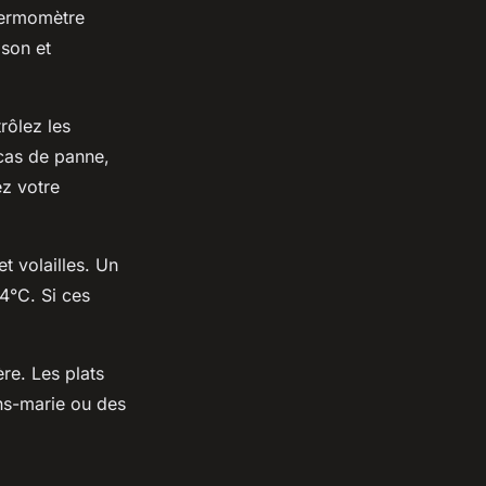
thermomètre
ison et
rôlez les
 cas de panne,
z votre
t volailles. Un
74°C. Si ces
re. Les plats
ins-marie ou des