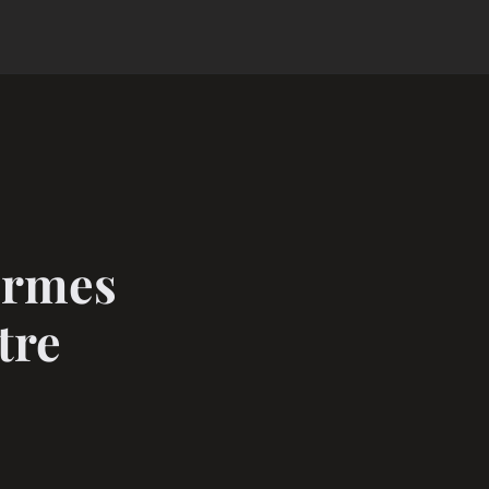
ormes
tre