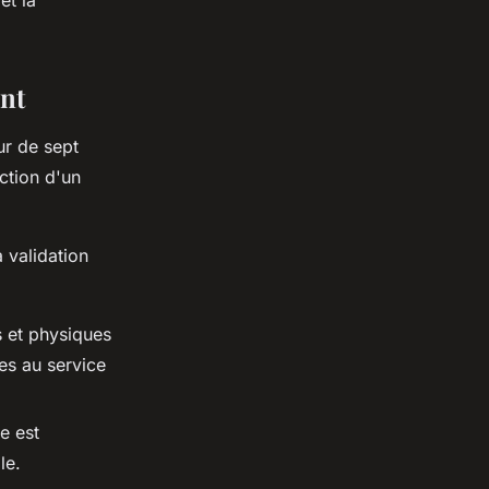
nt
r de sept
ction d'un
a validation
s et physiques
es au service
e est
le.