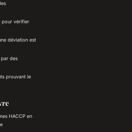
les
pour vérifier
ne déviation est
 par des
nts prouvant le
vre
ormes HACCP en
de