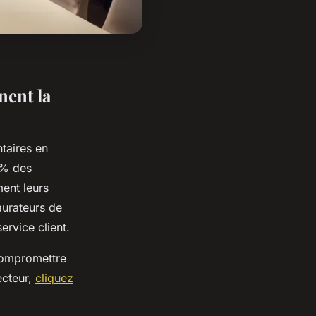
ent la
taires en
5% des
ent leurs
aurateurs de
ervice client.
compromettre
ecteur,
cliquez