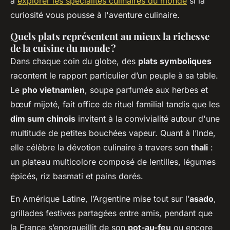
à
explorer les spécialités culinaires du monde
si la
curiosité vous pousse à l'aventure culinaire.
Quels plats représentent au mieux la richesse
de la cuisine du monde ?
Dans chaque coin du globe, des
plats symboliques
racontent le rapport particulier d’un peuple à sa table.
Le
pho vietnamien
, soupe parfumée aux herbes et
bœuf mijoté, fait office de rituel familial tandis que les
dim sum chinois
invitent à la convivialité autour d'une
multitude de petites bouchées vapeur. Quant à l’Inde,
elle célèbre la dévotion culinaire à travers son
thali
:
un plateau multicolore composé de lentilles, légumes
épicés, riz basmati et pains dorés.
En Amérique Latine, l’Argentine mise tout sur l’
asado
,
grillades festives partagées entre amis, pendant que
la France s’enorgueillit de son
pot-au-feu
ou encore