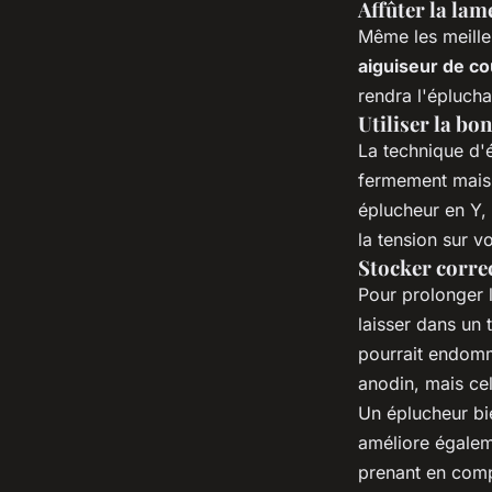
Affûter la lam
Même les meille
aiguiseur de c
rendra l'éplucha
Utiliser la bo
La technique d'
fermement mais s
éplucheur en Y
la tension sur v
Stocker corre
Pour prolonger l
laisser dans un 
pourrait endomm
anodin, mais cel
Un éplucheur b
améliore égaleme
prenant en compt