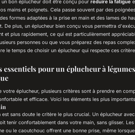
, un bon éplucheur doit être conçu pour
réduire la fatigue
e
os mains et poignets. Cela passe souvent par des poignée
 des formes adaptées à la prise en main et des lames de hau
ort. De plus, un éplucheur bien conçu vous permettra d'exéc
t et plus rapidement, ce qui est particulièrement appréciab
lusieurs personnes ou que vous préparez des repas complex
re le temps de choisir un éplucheur qui respecte ces critère
es essentiels pour un éplucheur à légume
que
 votre éplucheur, plusieurs critères sont à prendre en comp
confortable et efficace. Voici les éléments les plus important
ain
 est sans doute le critère le plus crucial. Un éplucheur ave
it tenir confortablement dans votre main, sans glisser. Les
ne ou le caoutchouc offrent une bonne prise, même lorsque