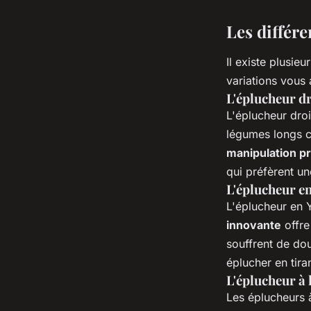
Les différ
Il existe plusie
variations vous 
L'éplucheur dr
L'éplucheur droi
légumes longs c
manipulation p
qui préfèrent un
L'éplucheur en
L'éplucheur en Y
innovante
offre
souffrent de dou
éplucher en tira
L'éplucheur à 
Les éplucheurs à