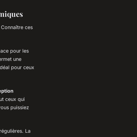
omiques
. Connaître ces
icace pour les
ermet une
idéal pour ceux
ption
out ceux qui
vous puissiez
régulières. La