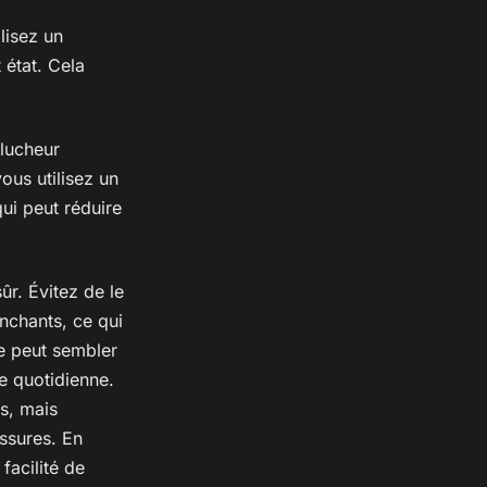
lisez un
 état. Cela
plucheur
ous utilisez un
ui peut réduire
ûr. Évitez de le
anchants, ce qui
e peut sembler
e quotidienne.
s, mais
essures. En
facilité de