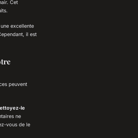
air. Cet
its.
 une excellente
Cependant, il est
otre
uces peuvent
ettoyez-le
ntaires ne
rez-vous de le