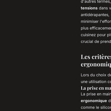
d'autres termes
tensions
dans v
antidérapantes,
minimiser l'eff
plus efficacemen
cuisinez pour p
crucial de prend
Les critèr
ergonomi
Lors du choix de
une utilisation 
La prise en m
La prise en main
ergonomique
do
comme le silico