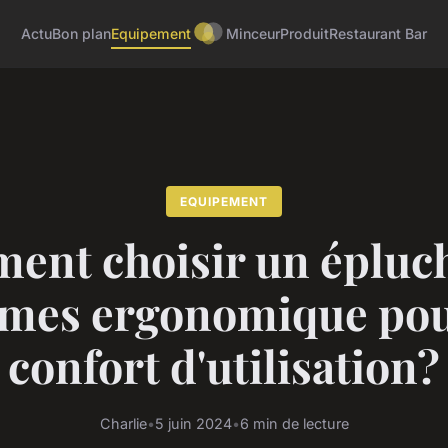
Actu
Bon plan
Equipement
Minceur
Produit
Restaurant Bar
EQUIPEMENT
nt choisir un épluc
umes ergonomique pou
confort d'utilisation?
Charlie
•
5 juin 2024
•
6 min de lecture