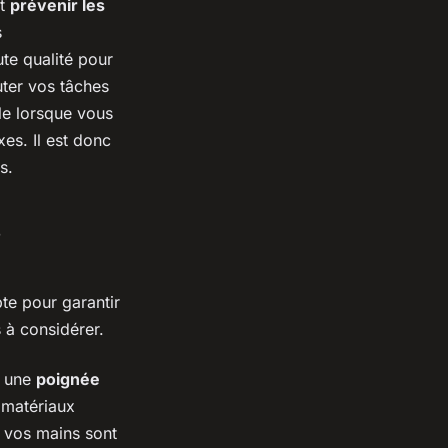
t
prévenir les
s
te qualité pour
uter vos tâches
le lorsque vous
es. Il est donc
s.
s
te pour garantir
s à considérer.
c une
poignée
 matériaux
 vos mains sont