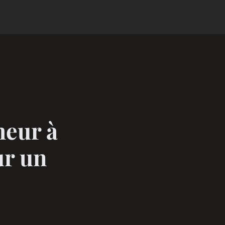
heur à
r un