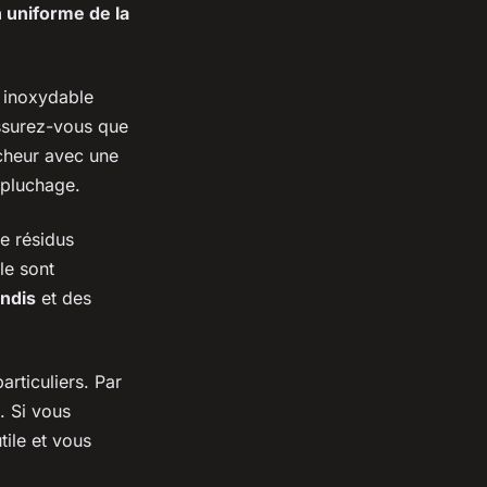
n uniforme de la
r inoxydable
Assurez-vous que
ucheur avec une
épluchage.
de résidus
le sont
ondis
et des
rticuliers. Par
. Si vous
tile et vous