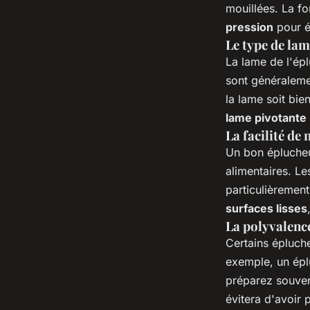
mouillées. La f
pression
pour év
Le type de la
La lame de l'ép
sont généraleme
la lame soit bie
lame pivotante
La facilité de
Un bon éplucheur
alimentaires. L
particulièremen
surfaces lisses
La polyvalenc
Certains épluch
exemple, un épl
préparez souven
évitera d'avoir p