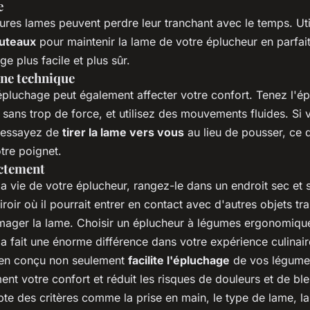
e
ures lames peuvent perdre leur tranchant avec le temps. Uti
outeaux
pour maintenir la lame de votre éplucheur en parfait
ge plus facile et plus sûr.
nne technique
épluchage peut également affecter votre confort. Tenez l'é
ans trop de force, et utilisez des mouvements fluides. Si v
, essayez de
tirer la lame vers vous
au lieu de pousser, ce q
otre poignet.
ctement
a vie de votre éplucheur, rangez-le dans un endroit sec et s
tiroir où il pourrait entrer en contact avec d'autres objets tr
ager la lame. Choisir un éplucheur à légumes ergonomiqu
a fait une énorme différence dans votre expérience culinair
ien conçu non seulement
facilite l'épluchage
de vos légume
nt votre confort et réduit les risques de douleurs et de bl
e des critères comme la prise en main, le type de lame, la 