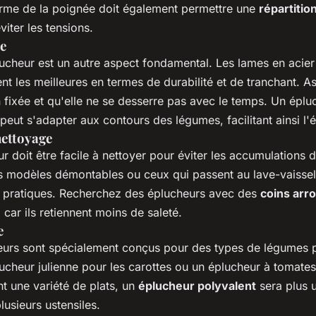
orme de la poignée doit également permettre une
répartitio
iter les tensions.
me
lucheur est un autre aspect fondamental. Les lames en acie
nt les meilleures en termes de durabilité et de tranchant. 
n fixée et qu'elle ne se desserre pas avec le temps. Un épl
peut s'adapter aux contours des légumes, facilitant ainsi l'
 nettoyage
 doit être facile à nettoyer pour éviter les accumulations 
es modèles démontables ou ceux qui passent au lave-vaissel
t pratiques. Recherchez des éplucheurs avec des
coins arr
, car ils retiennent moins de saleté.
e
eurs sont spécialement conçus pour des types de légumes pa
ucheur julienne pour les carottes ou un éplucheur à tomates
t une variété de plats, un
éplucheur polyvalent
sera plus u
lusieurs ustensiles.